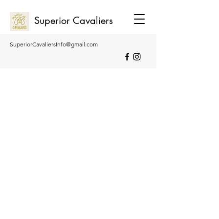
Superior Cavaliers
SuperiorCavaliersInfo@gmail.com
0407 275 271
0455 026 269